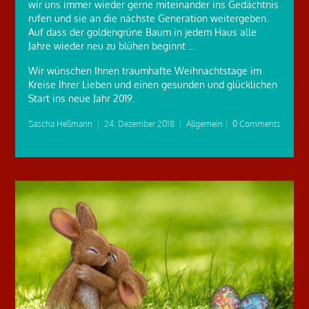
wir uns immer wieder gerne miteinander ins Gedächtnis
rufen und sie an die nächste Generation weitergeben.
Auf dass der goldengrüne Baum in jedem Haus alle
Jahre wieder neu zu blühen beginnt …
Wir wünschen Ihnen traumhafte Weihnachtstage im
Kreise Ihrer Lieben und einen gesunden und glücklichen
Start ins neue Jahr 2019.
Sascha Hellmann
|
24. Dezember 2018
|
Allgemein
|
0 Comments