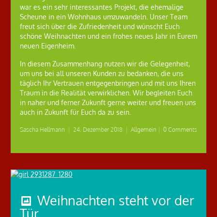
war es ein sehr interessantes Projekt, die ehemalige
Scheune in ein Wohnhaus umzuwandeln. Unser Team
freut sich über die Zufriedenheit und wünscht Euch
schöne Weihnachten und ein frohes neues Jahr in Eurem
neuen Eigenheim.
In diesem Zusammenhang nutzen wir die Gelegenheit,
um uns bei all unseren Kunden zu bedanken, die uns
täglich Ihr Vertrauen entgegenbringen und mit uns Ihren
Traum in die Realität verwirklichen. Wir begleiten Euch
in naher und ferner Zukunft gerne weiter und freuen uns
auch in Zukunft für Euch da zu sein.
Sascha Hellmann
|
24. Dezember 2018
|
Allgemein
|
0 Comments
Weihnachten steht vor der
Tür