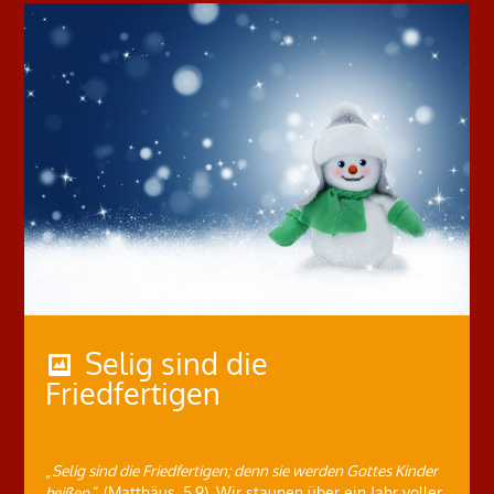
Selig sind die
Friedfertigen
„
Selig sind die Friedfertigen; denn sie werden Gottes Kinder
heißen
.“ (Matthäus, 5,9). Wir staunen über ein Jahr voller