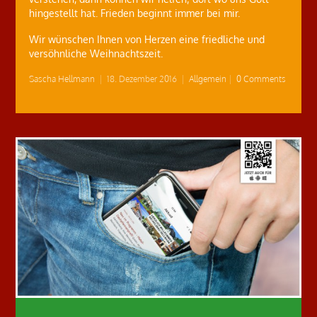
hingestellt hat. Frieden beginnt immer bei mir.
Wir wünschen Ihnen von Herzen eine friedliche und
versöhnliche Weihnachtszeit.
Sascha Hellmann
|
18. Dezember 2016
|
Allgemein
|
0 Comments